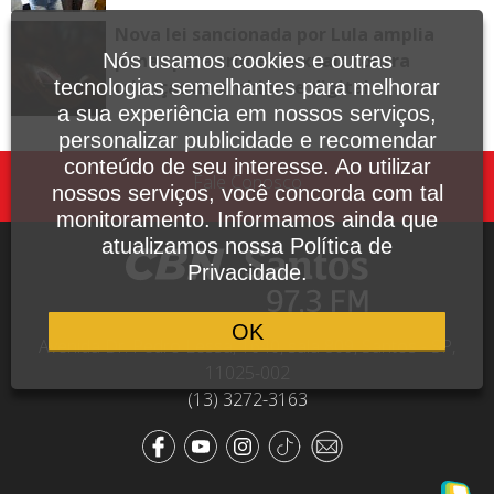
Nova lei sancionada por Lula amplia
Nós usamos cookies e outras
penas para crimes sexuais contra
tecnologias semelhantes para melhorar
crianças no ambiente digital
a sua experiência em nossos serviços,
personalizar publicidade e recomendar
conteúdo de seu interesse. Ao utilizar
Fale Conosco
nossos serviços, você concorda com tal
monitoramento. Informamos ainda que
atualizamos nossa Política de
Privacidade.
OK
Avenida Dr. Pedro Lessa, 1640, sala 809, Santos - SP,
11025-002
(13) 3272-3163