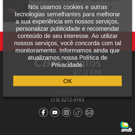
Nós usamos cookies e outras
penas para crimes sexuais contra
tecnologias semelhantes para melhorar
crianças no ambiente digital
a sua experiência em nossos serviços,
personalizar publicidade e recomendar
conteúdo de seu interesse. Ao utilizar
Fale Conosco
nossos serviços, você concorda com tal
monitoramento. Informamos ainda que
atualizamos nossa Política de
Privacidade.
OK
Avenida Dr. Pedro Lessa, 1640, sala 809, Santos - SP,
11025-002
(13) 3272-3163