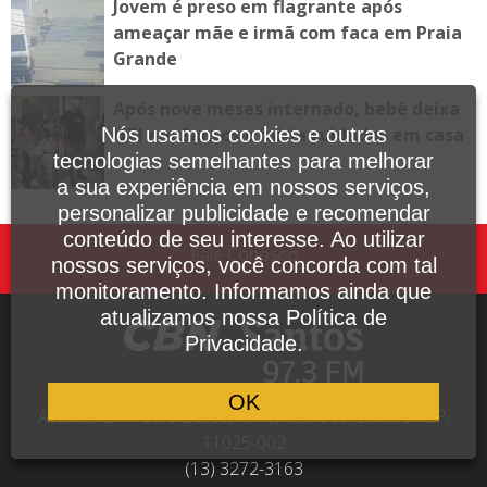
Jovem é preso em flagrante após
ameaçar mãe e irmã com faca em Praia
Grande
Após nove meses internado, bebê deixa
Nós usamos cookies e outras
UTI em Santos e inicia cuidados em casa
tecnologias semelhantes para melhorar
a sua experiência em nossos serviços,
personalizar publicidade e recomendar
conteúdo de seu interesse. Ao utilizar
Fale Conosco
nossos serviços, você concorda com tal
monitoramento. Informamos ainda que
atualizamos nossa Política de
Privacidade.
OK
Avenida Dr. Pedro Lessa, 1640, sala 809, Santos - SP,
11025-002
(13) 3272-3163