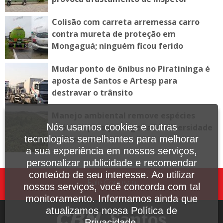
Colisão com carreta arremessa carro
contra mureta de proteção em
Mongaguá; ninguém ficou ferido
Mudar ponto de ônibus no Piratininga é
aposta de Santos e Artesp para
destravar o trânsito
Manejo ambiental remove espécies
Nós usamos cookies e outras
exóticas para proteger a biodiversidade
tecnologias semelhantes para melhorar
da Serra do Mar
a sua experiência em nossos serviços,
personalizar publicidade e recomendar
conteúdo de seu interesse. Ao utilizar
Fale Conosco
nossos serviços, você concorda com tal
monitoramento. Informamos ainda que
atualizamos nossa Política de
Privacidade.