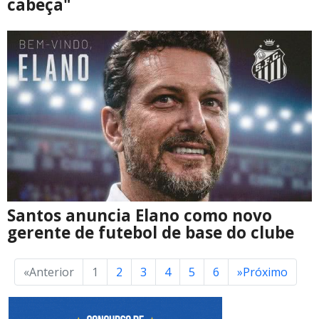
cabeça"
Santos anuncia Elano como novo
gerente de futebol de base do clube
«
Anterior
1
2
3
4
5
6
»
Próximo