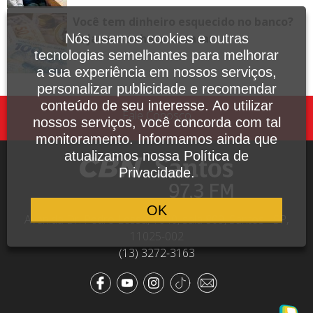
Você tem dinheiro esquecido no banco?
Nós usamos cookies e outras
Veja como checar e sacar
tecnologias semelhantes para melhorar
a sua experiência em nossos serviços,
personalizar publicidade e recomendar
conteúdo de seu interesse. Ao utilizar
Fale Conosco
nossos serviços, você concorda com tal
monitoramento. Informamos ainda que
atualizamos nossa Política de
Privacidade.
OK
Avenida Dr. Pedro Lessa, 1640, sala 809, Santos - SP,
11025-002
(13) 3272-3163