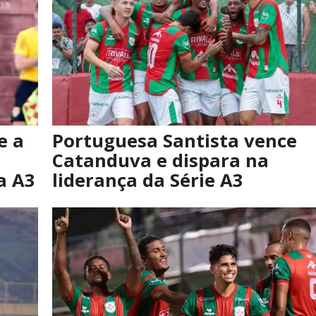
e a
Portuguesa Santista vence
Catanduva e dispara na
a A3
liderança da Série A3