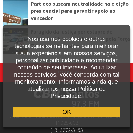
Partidos buscam neutralidade na eleição
presidencial para garantir apoio ao
vencedor
Foragido da Justiça por estupro de
vulnerável é localizado e preso pela Força
Nós usamos cookies e outras
Tática em Itanhaém
tecnologias semelhantes para melhorar
a sua experiência em nossos serviços,
personalizar publicidade e recomendar
conteúdo de seu interesse. Ao utilizar
Fale Conosco
nossos serviços, você concorda com tal
monitoramento. Informamos ainda que
atualizamos nossa Política de
Privacidade.
OK
Avenida Dr. Pedro Lessa, 1640, sala 809, Santos - SP,
11025-002
(13) 3272-3163