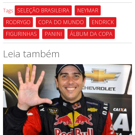
SELEÇÃO BRASILEIRA
NEYMAR
Tags
RODRYGO
COPA DO MUNDO
ENDRICK
FIGURINHAS
PANINI
ÁLBUM DA COPA
Leia também