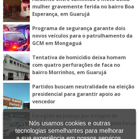
mulher gravemente ferida no bairro Boa
Esperança, em Guarujá
Programa de segurança garante dois
novos veículos para o patrulhamento da
GCM em Mongaguá
Tentativa de homicídio deixa homem
com quatro perfurações de faca no
bairro Morrinhos, em Guarujá
Partidos buscam neutralidade na eleição
presidencial para garantir apoio ao
vencedor
Foragido da Justiça por estupro de
vulnerável é localizado e preso pela Força
Nós usamos cookies e outras
Tática em Itanhaém
tecnologias semelhantes para melhorar
a sua experiência em nossos serviços,