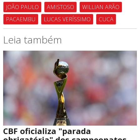
JOÃO PAULO
AMISTOSO
WILLIAN ARÃO
PACAEMBU
LUCAS VERÍSSIMO
CUCA
Leia também
CBF oficializa "parada
obrigatória" dos campeonatos