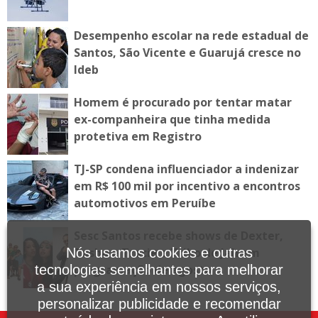
Desempenho escolar na rede estadual de
Santos, São Vicente e Guarujá cresce no
Ideb
Homem é procurado por tentar matar
ex-companheira que tinha medida
protetiva em Registro
TJ-SP condena influenciador a indenizar
em R$ 100 mil por incentivo a encontros
automotivos em Peruíbe
Sesc Santos recebe shows de Dexter,
Nós usamos cookies e outras
Tasha e Tracie e Tribo de Jah em
tecnologias semelhantes para melhorar
programação de agosto
a sua experiência em nossos serviços,
personalizar publicidade e recomendar