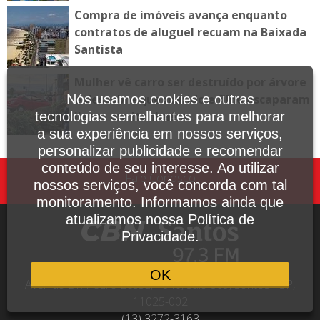
Compra de imóveis avança enquanto
contratos de aluguel recuam na Baixada
Santista
Mulher vê carro ser destruído por árvore
e descobre que marido e filho escaparam
Nós usamos cookies e outras
ilesos em Itanhaém
tecnologias semelhantes para melhorar
a sua experiência em nossos serviços,
personalizar publicidade e recomendar
conteúdo de seu interesse. Ao utilizar
Fale Conosco
nossos serviços, você concorda com tal
monitoramento. Informamos ainda que
atualizamos nossa Política de
Privacidade.
OK
Avenida Dr. Pedro Lessa, 1640, sala 809, Santos - SP,
11025-002
(13) 3272-3163