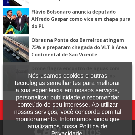
Flávio Bolsonaro anuncia deputado
Alfredo Gaspar como vice em chapa pura
do PL
Obras na Ponte dos Barreiros atingem
75% e preparam chegada do VLT à Área
Continental de São Vicente
Drone flagra encontro de águas com
cores diferentes no mar de Santos
Nós usamos cookies e outras
tecnologias semelhantes para melhorar
a sua experiência em nossos serviços,
personalizar publicidade e recomendar
conteúdo de seu interesse. Ao utilizar
Fale Conosco
nossos serviços, você concorda com tal
monitoramento. Informamos ainda que
atualizamos nossa Política de
Privacidade.