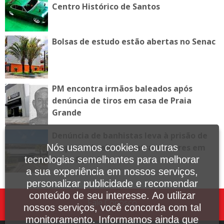
Centro Histórico de Santos
Bolsas de estudo estão abertas no Senac
PM encontra irmãos baleados após
denúncia de tiros em casa de Praia
Grande
Denúncia de banhistas leva à prisão de
Nós usamos cookies e outras
suspeito de abuso contra menores em
tecnologias semelhantes para melhorar
Praia Grande
a sua experiência em nossos serviços,
personalizar publicidade e recomendar
conteúdo de seu interesse. Ao utilizar
Fale Conosco
nossos serviços, você concorda com tal
monitoramento. Informamos ainda que