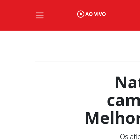
AO VIVO
Na
cam
Melhor
Os atl