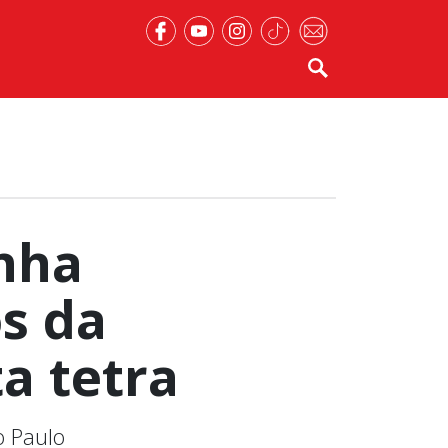
nha
s da
a tetra
o Paulo