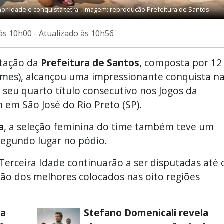
r Idade e conquista tetra - Imagem: reprodução Prefeitura de Santos
às 10h00 - Atualizado às 10h56
atação da
Prefeitura de Santos
, composta por 12
Semes), alcançou uma impressionante conquista n
r seu quarto título consecutivo nos Jogos da
 em São José do Rio Preto (SP).
a
, a seleção feminina do time também teve um
egundo lugar no pódio.
Terceira Idade continuarão a ser disputadas até 
ção dos melhores colocados nas oito regiões
ra
Stefano Domenicali revela