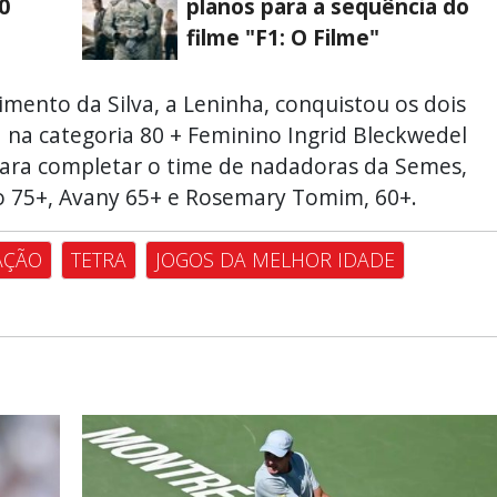
0
planos para a sequência do
filme "F1: O Filme"
mento da Silva, a Leninha, conquistou os dois
Já na categoria 80 + Feminino Ingrid Bleckwedel
 Para completar o time de nadadoras da Semes,
o 75+, Avany 65+ e Rosemary Tomim, 60+.
AÇÃO
TETRA
JOGOS DA MELHOR IDADE