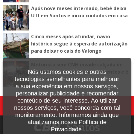
Após nove meses internado, bebê deixa
UTI em Santos e inicia cuidados em casa
Cinco meses após afundar, navio
histórico segue à espera de autorização
para deixar o cais do Valongo
Motorista sem CNH invade calçada de
lanchonete, atropela quatro clientes e é
Nós usamos cookies e outras
preso em Mongaguá
tecnologias semelhantes para melhorar
a sua experiência em nossos serviços,
personalizar publicidade e recomendar
conteúdo de seu interesse. Ao utilizar
Fale Conosco
nossos serviços, você concorda com tal
monitoramento. Informamos ainda que
atualizamos nossa Política de
Privacidade.