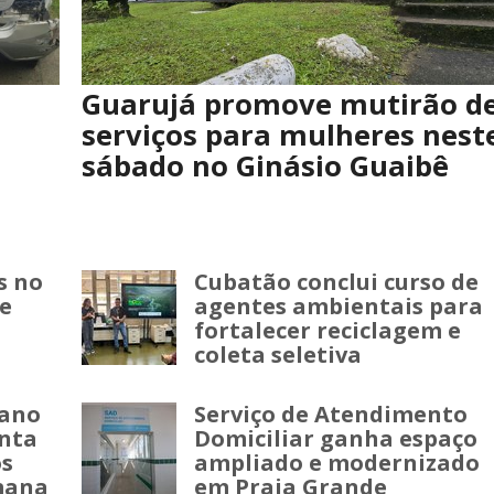
Guarujá promove mutirão d
serviços para mulheres nest
sábado no Ginásio Guaibê
u
s no
Cubatão conclui curso de
de
agentes ambientais para
fortalecer reciclagem e
coleta seletiva
lano
Serviço de Atendimento
enta
Domiciliar ganha espaço
os
ampliado e modernizado
mana
em Praia Grande