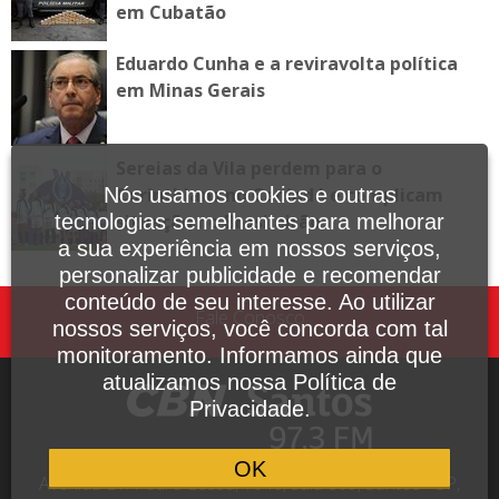
em Cubatão
Eduardo Cunha e a reviravolta política
em Minas Gerais
Sereias da Vila perdem para o
Corinthians no Canindé e complicam
Nós usamos cookies e outras
situação no Brasileirão
tecnologias semelhantes para melhorar
a sua experiência em nossos serviços,
personalizar publicidade e recomendar
conteúdo de seu interesse. Ao utilizar
Fale Conosco
nossos serviços, você concorda com tal
monitoramento. Informamos ainda que
atualizamos nossa Política de
Privacidade.
OK
Avenida Dr. Pedro Lessa, 1640, sala 809, Santos - SP,