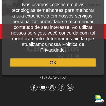
lanchonete, atropela quatro clientes e é
Nós usamos cookies e outras
preso em Mongaguá
tecnologias semelhantes para melhorar
a sua experiência em nossos serviços,
personalizar publicidade e recomendar
conteúdo de seu interesse. Ao utilizar
Fale Conosco
nossos serviços, você concorda com tal
monitoramento. Informamos ainda que
atualizamos nossa Política de
Privacidade.
OK
Avenida Dr. Pedro Lessa, 1640, sala 809, Santos - SP,
11025-002
(13) 3272-3163