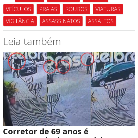
VEÍCULOS
PRAIAS
ROUBOS
VIATURAS
VIGILÂNCIA
ASSASSINATOS
ASSALTOS
Leia também
Corretor de 69 anos é