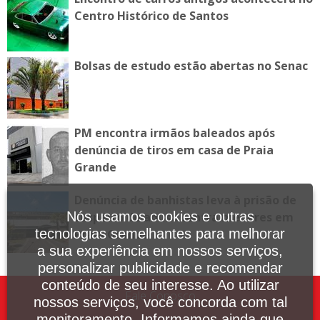
Centro Histórico de Santos
Bolsas de estudo estão abertas no Senac
PM encontra irmãos baleados após
denúncia de tiros em casa de Praia
Grande
Denúncia de banhistas leva à prisão de
Nós usamos cookies e outras
suspeito de abuso contra menores em
tecnologias semelhantes para melhorar
Praia Grande
a sua experiência em nossos serviços,
personalizar publicidade e recomendar
conteúdo de seu interesse. Ao utilizar
Fale Conosco
nossos serviços, você concorda com tal
monitoramento. Informamos ainda que