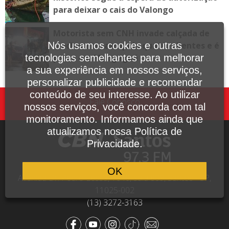
para deixar o cais do Valongo
Motorista sem CNH invade calçada de
lanchonete, atropela quatro clientes e é
Nós usamos cookies e outras
preso em Mongaguá
tecnologias semelhantes para melhorar
a sua experiência em nossos serviços,
personalizar publicidade e recomendar
conteúdo de seu interesse. Ao utilizar
Fale Conosco
nossos serviços, você concorda com tal
monitoramento. Informamos ainda que
atualizamos nossa Política de
Privacidade.
OK
Avenida Dr. Pedro Lessa, 1640, sala 809, Santos - SP,
11025-002
(13) 3272-3163