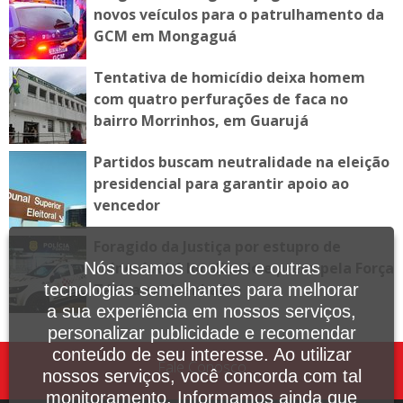
novos veículos para o patrulhamento da
GCM em Mongaguá
Tentativa de homicídio deixa homem
com quatro perfurações de faca no
bairro Morrinhos, em Guarujá
Partidos buscam neutralidade na eleição
presidencial para garantir apoio ao
vencedor
Foragido da Justiça por estupro de
vulnerável é localizado e preso pela Força
Nós usamos cookies e outras
Tática em Itanhaém
tecnologias semelhantes para melhorar
a sua experiência em nossos serviços,
personalizar publicidade e recomendar
conteúdo de seu interesse. Ao utilizar
Fale Conosco
nossos serviços, você concorda com tal
monitoramento. Informamos ainda que