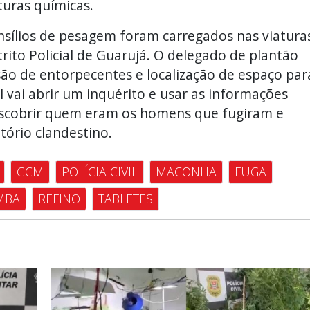
turas químicas.
nsílios de pesagem foram carregados nas viatura
rito Policial de Guarujá. O delegado de plantão
ão de entorpecentes e localização de espaço par
vil vai abrir um inquérito e usar as informações
escobrir quem eram os homens que fugiram e
ório clandestino.
GCM
POLÍCIA CIVIL
MACONHA
FUGA
MBA
REFINO
TABLETES