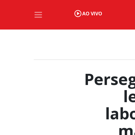
AO VIVO
Perseg
l
lab
m