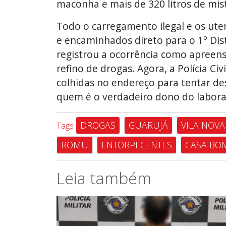
maconha e mais de 320 litros de mis
Todo o carregamento ilegal e os ute
e encaminhados direto para o 1º Dist
registrou a ocorrência como apreens
refino de drogas. Agora, a Polícia Ci
colhidas no endereço para tentar d
quem é o verdadeiro dono do laborat
DROGAS
GUARUJÁ
VILA NOVA
Tags
ROMU
ENTORPECENTES
CASA BO
Leia também