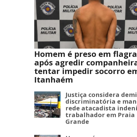
Homem é preso em flagr
após agredir companheira
tentar impedir socorro e
Itanhaém
Justiça considera dem
discriminatória e ma
rede atacadista inden
trabalhador em Praia
Grande