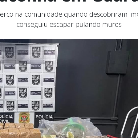
cerco na comunidade quando descobriram imóv
conseguiu escapar pulando muros