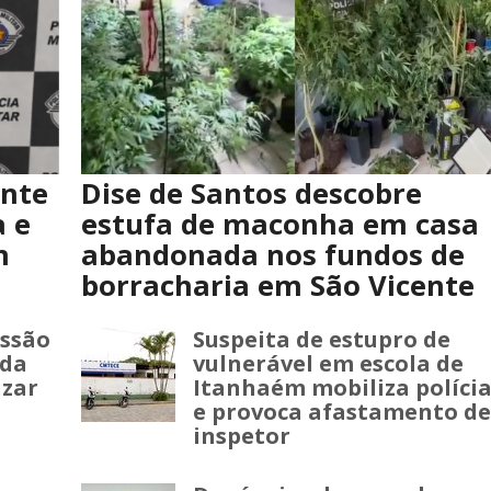
ante
Dise de Santos descobre
 e
estufa de maconha em casa
m
abandonada nos fundos de
borracharia em São Vicente
issão
Suspeita de estupro de
nda
vulnerável em escola de
izar
Itanhaém mobiliza políci
e provoca afastamento de
inspetor