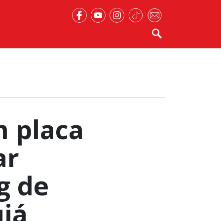
m placa
ar
g de
já