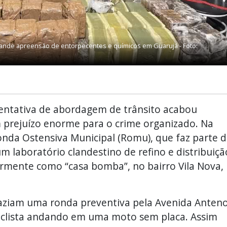
ande apreensão de entorpecentes e químicos em Guarujá - Foto:
ntativa de abordagem de trânsito acabou
 prejuízo enorme para o crime organizado. Na
Ronda Ostensiva Municipal (Romu), que faz parte 
m laboratório clandestino de refino e distribuiçã
rmente como “casa bomba”, no bairro Vila Nova,
ziam uma ronda preventiva pela Avenida Anten
clista andando em uma moto sem placa. Assim