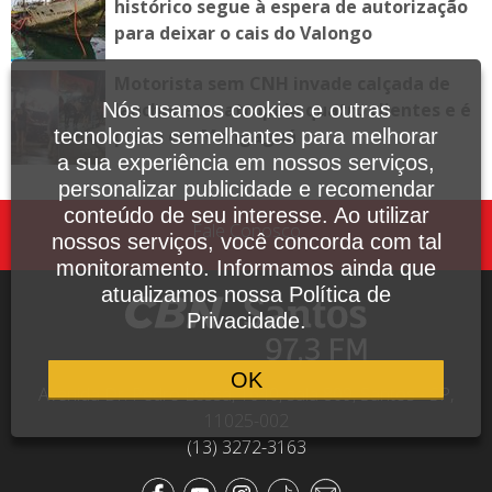
histórico segue à espera de autorização
para deixar o cais do Valongo
Motorista sem CNH invade calçada de
lanchonete, atropela quatro clientes e é
Nós usamos cookies e outras
preso em Mongaguá
tecnologias semelhantes para melhorar
a sua experiência em nossos serviços,
personalizar publicidade e recomendar
conteúdo de seu interesse. Ao utilizar
Fale Conosco
nossos serviços, você concorda com tal
monitoramento. Informamos ainda que
atualizamos nossa Política de
Privacidade.
OK
Avenida Dr. Pedro Lessa, 1640, sala 809, Santos - SP,
11025-002
(13) 3272-3163