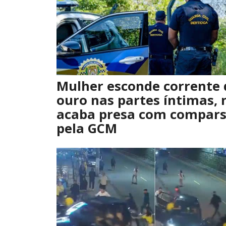
Mulher esconde corrente 
ouro nas partes íntimas,
acaba presa com compar
pela GCM