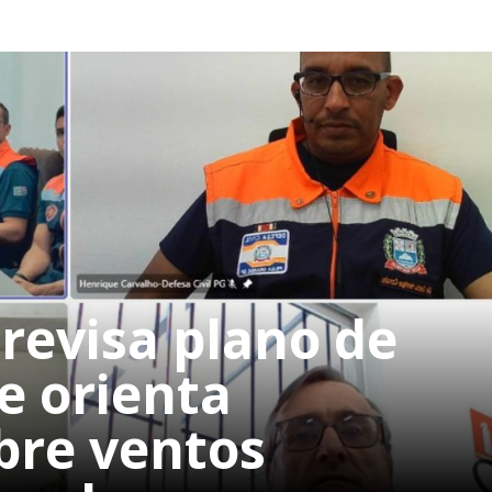
revisa plano de
e orienta
bre ventos