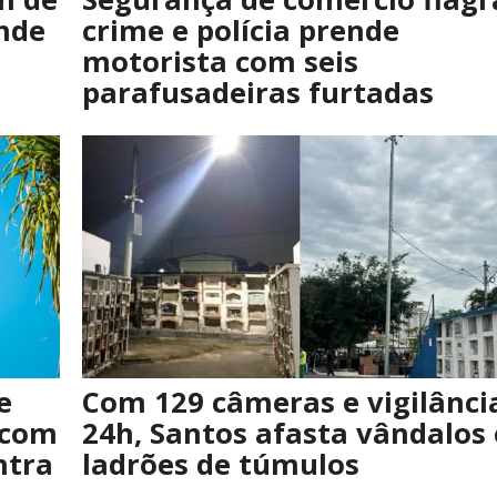
nde
crime e polícia prende
a
motorista com seis
parafusadeiras furtadas
e
Com 129 câmeras e vigilânci
 com
24h, Santos afasta vândalos 
ntra
ladrões de túmulos