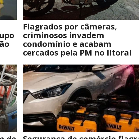
Flagrados por câmeras,
rupo
criminosos invadem
são
condomínio e acabam
cercados pela PM no litoral
m de
Segurança de comércio flagr