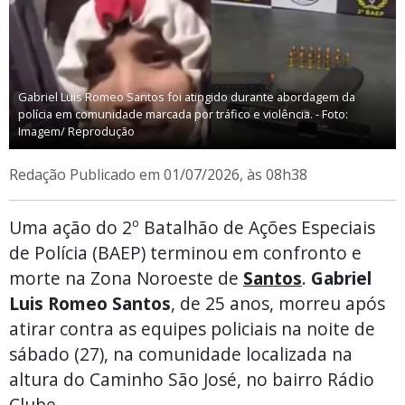
Gabriel Luis Romeo Santos foi atingido durante abordagem da
polícia em comunidade marcada por tráfico e violência. - Foto:
Imagem/ Reprodução
Redação
Publicado em 01/07/2026, às 08h38
Uma ação do 2º Batalhão de Ações Especiais
de Polícia (BAEP) terminou em confronto e
morte na Zona Noroeste de
Santos
.
Gabriel
Luis Romeo Santos
, de 25 anos, morreu após
atirar contra as equipes policiais na noite de
sábado (27), na comunidade localizada na
altura do Caminho São José, no bairro Rádio
Clube.