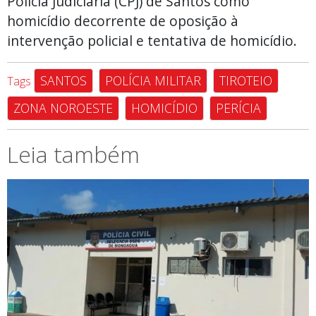
Polícia Judiciária (CPJ) de Santos como
homicídio decorrente de oposição à
intervenção policial e tentativa de homicídio.
SANTOS
POLÍCIA MILITAR
TIROTEIO
Tags
ZONA NOROESTE
HOMICÍDIO
PERÍCIA
Leia também