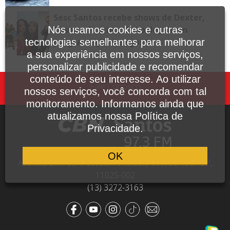
Sesc Santos recebe shows de Dexter,
Tasha e Tracie e Tribo de Jah em
Nós usamos cookies e outras
programação de agosto
tecnologias semelhantes para melhorar
a sua experiência em nossos serviços,
personalizar publicidade e recomendar
conteúdo de seu interesse. Ao utilizar
Fale Conosco
nossos serviços, você concorda com tal
monitoramento. Informamos ainda que
atualizamos nossa Política de
Privacidade.
OK
Avenida Dr. Pedro Lessa, 1640, sala 809, Santos - SP,
11025-002
(13) 3272-3163