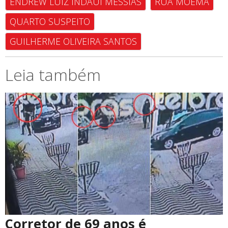
ENDREW LUIZ INDAUI MESSIAS
RUA MOEMA
QUARTO SUSPEITO
GUILHERME OLIVEIRA SANTOS
Leia também
Corretor de 69 anos é