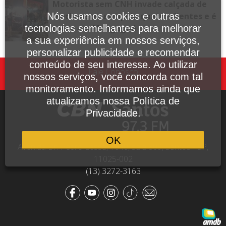
Motorista sem CNH invade calçada de
lanchonete, atropela quatro clientes e é
Nós usamos cookies e outras
preso em Mongaguá
tecnologias semelhantes para melhorar
a sua experiência em nossos serviços,
personalizar publicidade e recomendar
conteúdo de seu interesse. Ao utilizar
Fale Conosco
nossos serviços, você concorda com tal
monitoramento. Informamos ainda que
atualizamos nossa Política de
Privacidade.
OK
Avenida Dr. Pedro Lessa, 1640, sala 809, Santos - SP,
11025-002
(13) 3272-3163