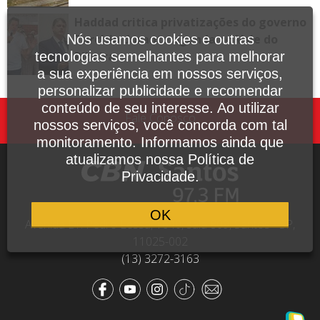
Haddad critica privatizações do governo
Nós usamos cookies e outras
Tarcísio durante agenda no Vale do
tecnologias semelhantes para melhorar
Ribeira
a sua experiência em nossos serviços,
personalizar publicidade e recomendar
conteúdo de seu interesse. Ao utilizar
Fale Conosco
nossos serviços, você concorda com tal
monitoramento. Informamos ainda que
atualizamos nossa Política de
Privacidade.
OK
Avenida Dr. Pedro Lessa, 1640, sala 809, Santos - SP,
11025-002
(13) 3272-3163