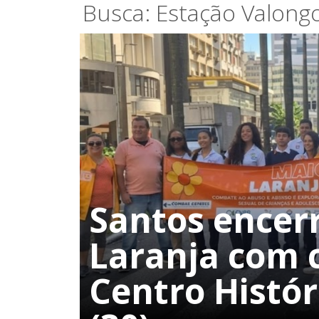
Busca: Estação Valong
Santos encer
Laranja com 
Centro Histór