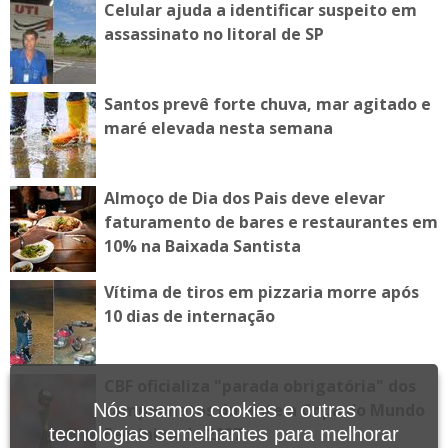
Celular ajuda a identificar suspeito em
assassinato no litoral de SP
Santos prevê forte chuva, mar agitado e
maré elevada nesta semana
Almoço de Dia dos Pais deve elevar
faturamento de bares e restaurantes em
10% na Baixada Santista
Vítima de tiros em pizzaria morre após
10 dias de internação
CBF oficializa "parada obrigatória" dos
Nós usamos cookies e outras
campeonatos durante a Copa do Mundo
tecnologias semelhantes para melhorar
Feminina de 2027