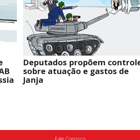
e
Deputados propõem control
FAB
sobre atuação e gastos de
ssia
Janja
Fale Conosco