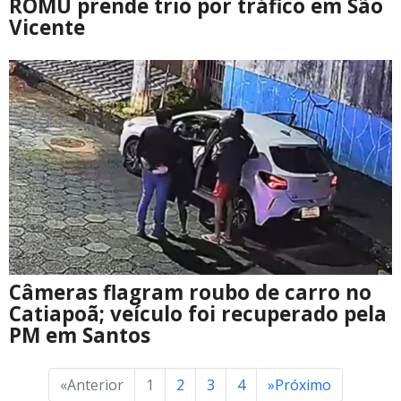
ROMU prende trio por tráfico em São
Vicente
Câmeras flagram roubo de carro no
Catiapoã; veículo foi recuperado pela
PM em Santos
«
Anterior
1
2
3
4
»
Próximo