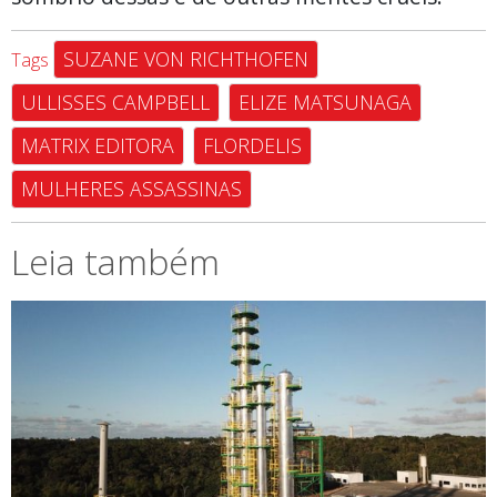
SUZANE VON RICHTHOFEN
Tags
ULLISSES CAMPBELL
ELIZE MATSUNAGA
MATRIX EDITORA
FLORDELIS
MULHERES ASSASSINAS
Leia também