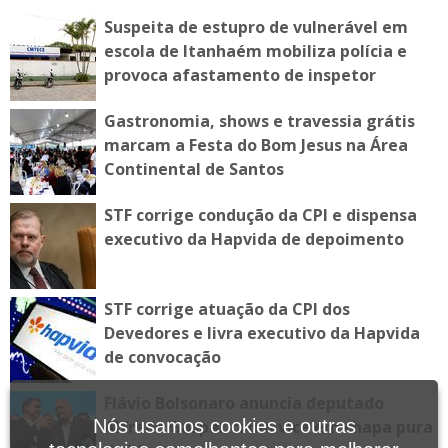
Suspeita de estupro de vulnerável em
escola de Itanhaém mobiliza polícia e
provoca afastamento de inspetor
Gastronomia, shows e travessia grátis
marcam a Festa do Bom Jesus na Área
Continental de Santos
STF corrige condução da CPI e dispensa
executivo da Hapvida de depoimento
STF corrige atuação da CPI dos
Devedores e livra executivo da Hapvida
de convocação
Flávio Bolsonaro anuncia deputado
Nós usamos cookies e outras
Alfredo Gaspar como vice em chapa pura