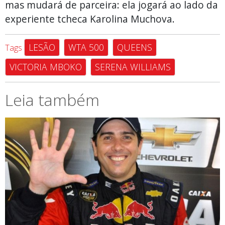
mas mudará de parceira: ela jogará ao lado da
experiente tcheca Karolina Muchova.
LESÃO
WTA 500
QUEENS
Tags
VICTORIA MBOKO
SERENA WILLIAMS
Leia também