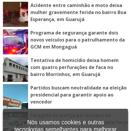
Acidente entre caminhão e moto deixa
mulher gravemente ferida no bairro Boa
Esperança, em Guarujá
Programa de segurança garante dois
novos veículos para o patrulhamento da
GCM em Mongaguá
Tentativa de homicídio deixa homem
com quatro perfurações de faca no
bairro Morrinhos, em Guarujá
Partidos buscam neutralidade na eleição
presidencial para garantir apoio ao
vencedor
Foragido da Justiça por estupro de
vulnerável é localizado e preso pela Força
Nós usamos cookies e outras
Tática em Itanhaém
tecnologias semelhantes para melhorar