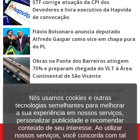
STF corrige atuação da CPI dos
Devedores e livra executivo da Hapvida
de convocação
Flávio Bolsonaro anuncia deputado
Alfredo Gaspar como vice em chapa pura
do PL
Obras na Ponte dos Barreiros atingem
75% e preparam chegada do VLT à Área
Continental de São Vicente
Drone flagra encontro de águas com
cores diferentes no mar de Santos
Nós usamos cookies e outras
tecnologias semelhantes para melhorar
a sua experiência em nossos serviços,
personalizar publicidade e recomendar
conteúdo de seu interesse. Ao utilizar
Fale Conosco
nossos serviços, você concorda com tal