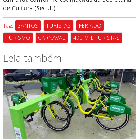
de Cultura (Secult).
SANTOS
TURISTAS
FERIADO
Tags
TURISMO
CARNAVAL
400 MIL TURISTAS
Leia também