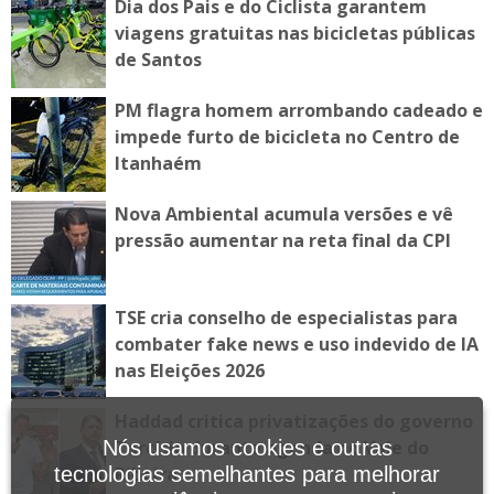
Dia dos Pais e do Ciclista garantem
viagens gratuitas nas bicicletas públicas
de Santos
PM flagra homem arrombando cadeado e
impede furto de bicicleta no Centro de
Itanhaém
Nova Ambiental acumula versões e vê
pressão aumentar na reta final da CPI
TSE cria conselho de especialistas para
combater fake news e uso indevido de IA
nas Eleições 2026
Haddad critica privatizações do governo
Tarcísio durante agenda no Vale do
Nós usamos cookies e outras
Ribeira
tecnologias semelhantes para melhorar