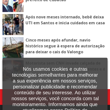
Após nove meses internado, bebê deixa
UTI em Santos e inicia cuidados em casa
Cinco meses após afundar, navio
histórico segue à espera de autorização
para deixar o cais do Valongo
Motorista sem CNH invade calçada de
lanchonete, atropela quatro clientes e é
Nós usamos cookies e outras
preso em Mongaguá
tecnologias semelhantes para melhorar
a sua experiência em nossos serviços,
personalizar publicidade e recomendar
conteúdo de seu interesse. Ao utilizar
Fale Conosco
nossos serviços, você concorda com tal
monitoramento. Informamos ainda que