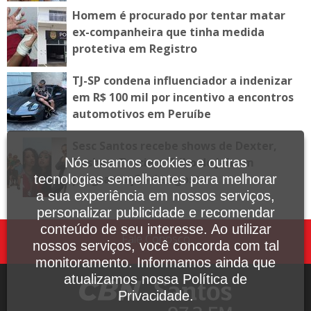
Homem é procurado por tentar matar
ex-companheira que tinha medida
protetiva em Registro
TJ-SP condena influenciador a indenizar
em R$ 100 mil por incentivo a encontros
automotivos em Peruíbe
Sesc Santos recebe shows de Dexter,
Tasha e Tracie e Tribo de Jah em
Nós usamos cookies e outras
programação de agosto
tecnologias semelhantes para melhorar
a sua experiência em nossos serviços,
personalizar publicidade e recomendar
conteúdo de seu interesse. Ao utilizar
Fale Conosco
nossos serviços, você concorda com tal
monitoramento. Informamos ainda que
atualizamos nossa Política de
Privacidade.