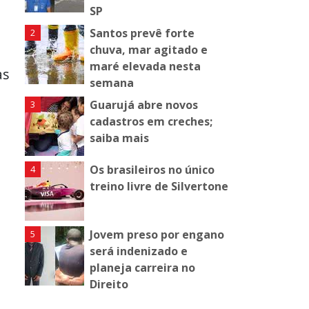
SP
Santos prevê forte
chuva, mar agitado e
maré elevada nesta
as
semana
Guarujá abre novos
cadastros em creches;
saiba mais
Os brasileiros no único
treino livre de Silvertone
Jovem preso por engano
será indenizado e
planeja carreira no
Direito