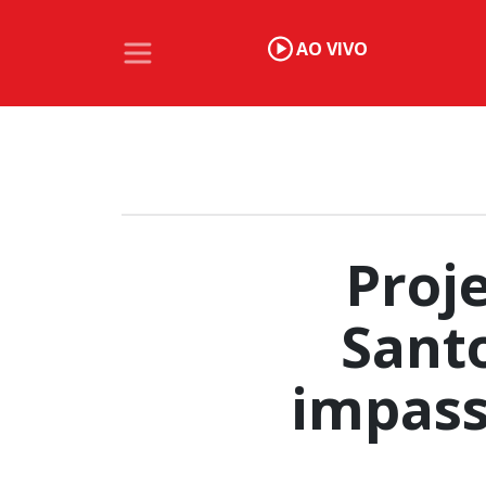
AO VIVO
Proj
Santo
impass