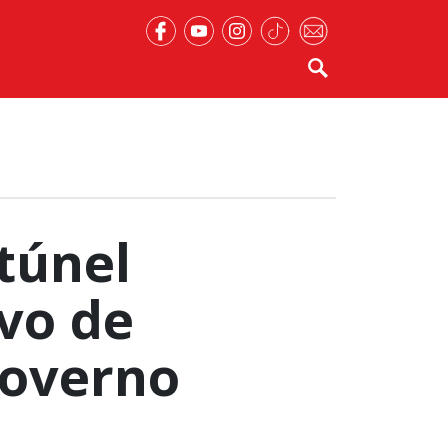
túnel
lvo de
Governo