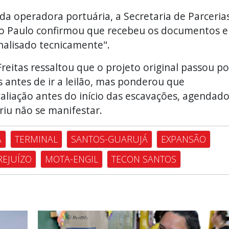
da operadora portuária, a Secretaria de Parceria
o Paulo confirmou que recebeu os documentos e
nalisado tecnicamente".
reitas ressaltou que o projeto original passou po
s antes de ir a leilão, mas ponderou que
liação antes do início das escavações, agendad
riu não se manifestar.
A
TERMINAL
SANTOS-GUARUJÁ
EXPANSÃO
REJUÍZO
MOTA-ENGIL
TECON SANTOS