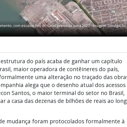
damento, com escavações do túnel previstas para 2027 - Imagem: Divulgação 
estrutura do país acaba de ganhar um capítulo
Brasil, maior operadora de contêineres do país,
ou formalmente uma alteração no traçado das obra
companhia alega que o desenho atual dos acessos
econ Santos, o maior terminal do setor no Brasil,
r a casa das dezenas de bilhões de reais ao lon
s de mudança foram protocolados formalmente à