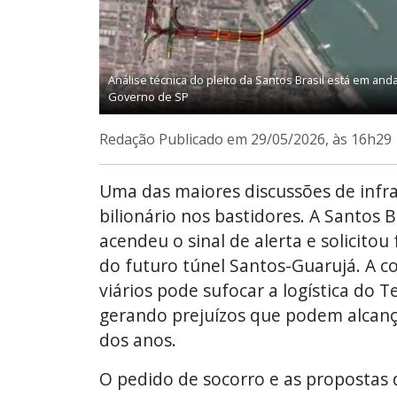
Análise técnica do pleito da Santos Brasil está em an
Governo de SP
Redação
Publicado em 29/05/2026, às 16h29
Uma das maiores discussões de infra
bilionário nos bastidores. A Santos 
acendeu o sinal de alerta e solicit
do futuro túnel Santos-Guarujá. A 
viários pode sufocar a logística do T
gerando prejuízos que podem alcança
dos anos.
O pedido de socorro e as proposta