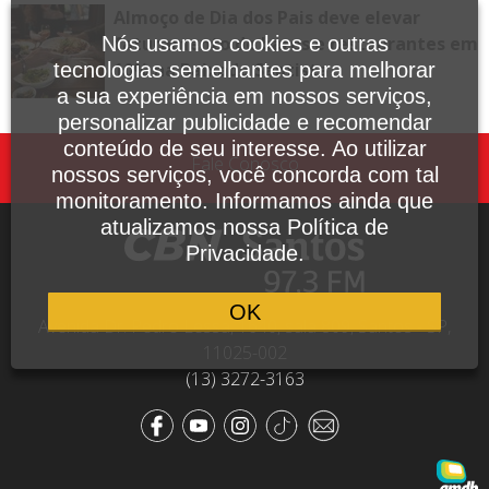
Almoço de Dia dos Pais deve elevar
faturamento de bares e restaurantes em
Nós usamos cookies e outras
10% na Baixada Santista
tecnologias semelhantes para melhorar
a sua experiência em nossos serviços,
personalizar publicidade e recomendar
conteúdo de seu interesse. Ao utilizar
Fale Conosco
nossos serviços, você concorda com tal
monitoramento. Informamos ainda que
atualizamos nossa Política de
Privacidade.
OK
Avenida Dr. Pedro Lessa, 1640, sala 809, Santos - SP,
11025-002
(13) 3272-3163