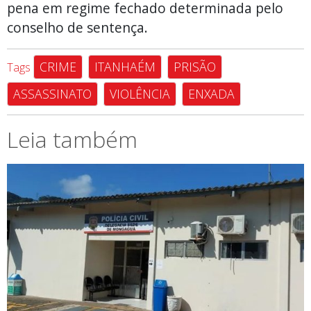
pena em regime fechado determinada pelo
conselho de sentença.
CRIME
ITANHAÉM
PRISÃO
Tags
ASSASSINATO
VIOLÊNCIA
ENXADA
Leia também