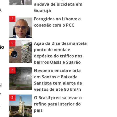
andava de bicicleta em
o,
Guarujá
Foragidos no Líbano: a
conexão com o PCC
Ação da Dise desmantela
ão
ponto de venda e
depósito do tráfico nos
bairros Oásis e Suarão
Nevoeiro encobre orla
em Santos e Baixada
Santista tem alerta de
la
ventos de até 90 km/h
,
O Brasil precisa levar o
refino para interior do
e
país