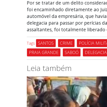
Por se tratar de um delito consider
foi encaminhado diretamente ao Juiza
automóvel da empresária, que havia
delegacia para passar por perícias d
assaltantes, foi totalmente liberado 
SANTOS
CRIME
POLÍCIA MILIT
Tags
PRAIA GRANDE
SABOÓ
DELEGACIA
Leia também