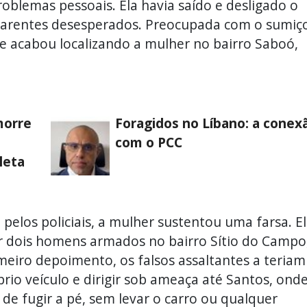
oblemas pessoais. Ela havia saído e desligado o
 parentes desesperados. Preocupada com o sumiç
que acabou localizando a mulher no bairro Saboó,
morre
Foragidos no Líbano: a conex
com o PCC
leta
los policiais, a mulher sustentou uma farsa. E
r dois homens armados no bairro Sítio do Campo
eiro depoimento, os falsos assaltantes a teriam
rio veículo e dirigir sob ameaça até Santos, ond
e fugir a pé, sem levar o carro ou qualquer