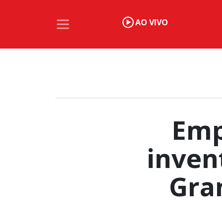
AO VIVO
Emp
inven
Gra