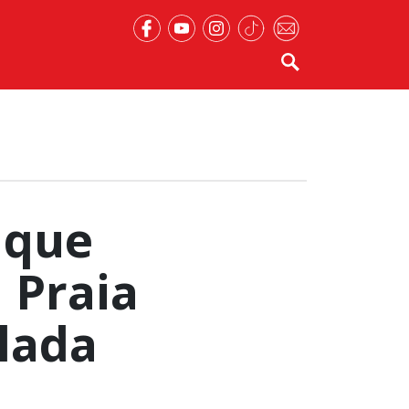
 que
 Praia
lada