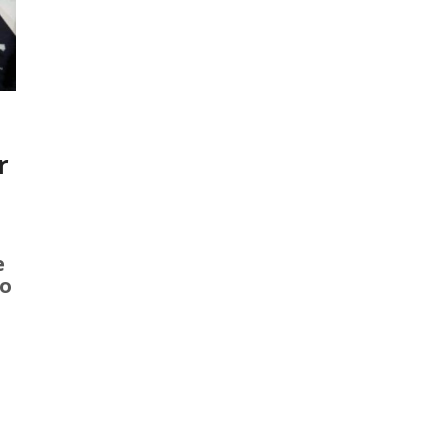
r
e
ro