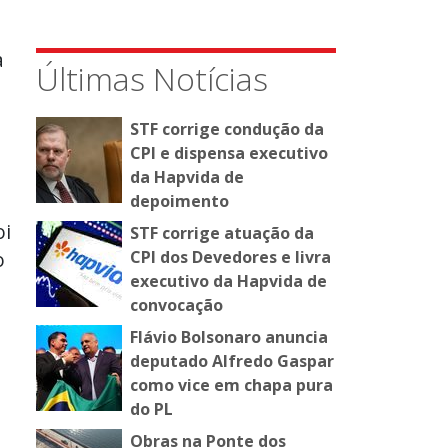
a
Últimas Notícias
STF corrige condução da
CPI e dispensa executivo
da Hapvida de
depoimento
oi
STF corrige atuação da
o
CPI dos Devedores e livra
executivo da Hapvida de
convocação
Flávio Bolsonaro anuncia
deputado Alfredo Gaspar
como vice em chapa pura
do PL
Obras na Ponte dos