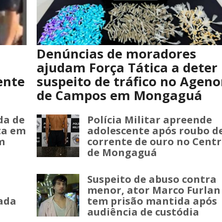
Denúncias de moradores
ajudam Força Tática a deter
ente
suspeito de tráfico no Ageno
de Campos em Mongaguá
da de
Polícia Militar apreende
ta em
adolescente após roubo d
m
corrente de ouro no Cent
de Mongaguá
Suspeito de abuso contra
menor, ator Marco Furlan
eada
tem prisão mantida após
audiência de custódia