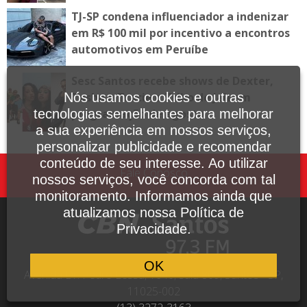
TJ-SP condena influenciador a indenizar
em R$ 100 mil por incentivo a encontros
automotivos em Peruíbe
Sesc Santos recebe shows de Dexter,
Tasha e Tracie e Tribo de Jah em
Nós usamos cookies e outras
programação de agosto
tecnologias semelhantes para melhorar
a sua experiência em nossos serviços,
personalizar publicidade e recomendar
conteúdo de seu interesse. Ao utilizar
Fale Conosco
nossos serviços, você concorda com tal
monitoramento. Informamos ainda que
atualizamos nossa Política de
Privacidade.
OK
Avenida Dr. Pedro Lessa, 1640, sala 809, Santos - SP,
11025-002