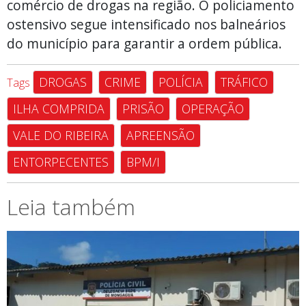
comércio de drogas na região. O policiamento
ostensivo segue intensificado nos balneários
do município para garantir a ordem pública.
DROGAS
CRIME
POLÍCIA
TRÁFICO
Tags
ILHA COMPRIDA
PRISÃO
OPERAÇÃO
VALE DO RIBEIRA
APREENSÃO
ENTORPECENTES
BPM/I
Leia também