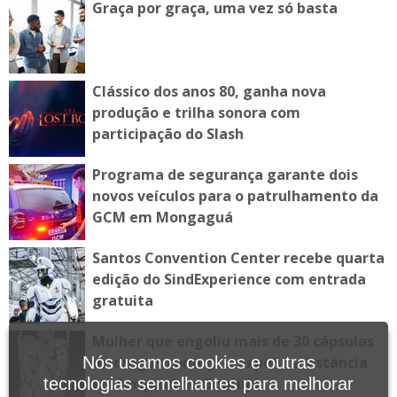
Graça por graça, uma vez só basta
Clássico dos anos 80, ganha nova
produção e trilha sonora com
participação do Slash
Programa de segurança garante dois
novos veículos para o patrulhamento da
GCM em Mongaguá
Santos Convention Center recebe quarta
edição do SindExperience com entrada
gratuita
Mulher que engoliu mais de 30 cápsulas
Nós usamos cookies e outras
de drogas começa a expelir substância
tecnologias semelhantes para melhorar
em hospital no Guarujá