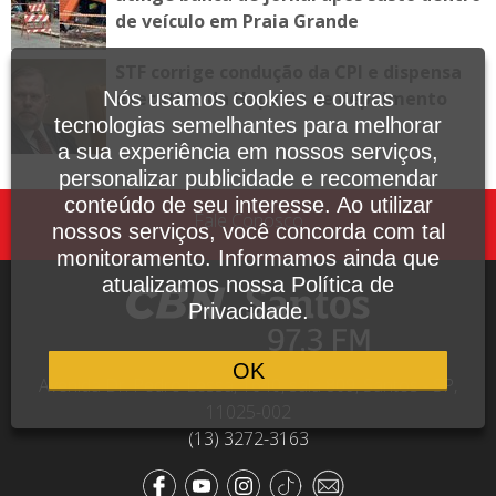
de veículo em Praia Grande
STF corrige condução da CPI e dispensa
Nós usamos cookies e outras
executivo da Hapvida de depoimento
tecnologias semelhantes para melhorar
a sua experiência em nossos serviços,
personalizar publicidade e recomendar
conteúdo de seu interesse. Ao utilizar
Fale Conosco
nossos serviços, você concorda com tal
monitoramento. Informamos ainda que
atualizamos nossa Política de
Privacidade.
OK
Avenida Dr. Pedro Lessa, 1640, sala 809, Santos - SP,
11025-002
(13) 3272-3163