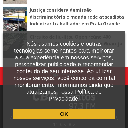
Justiça considera demissão
discriminatória e manda rede atacadista
indenizar trabalhador em Praia Grande
Circuito de Jiu-Jitsu Open reúne 400
Nós usamos cookies e outras
atletas no Ginásio Tejereba em Guarujá
tecnologias semelhantes para melhorar
a sua experiência em nossos serviços,
personalizar publicidade e recomendar
conteúdo de seu interesse. Ao utilizar
Fale Conosco
nossos serviços, você concorda com tal
monitoramento. Informamos ainda que
atualizamos nossa Política de
Privacidade.
OK
Avenida Dr. Pedro Lessa, 1640, sala 809, Santos - SP,
11025-002