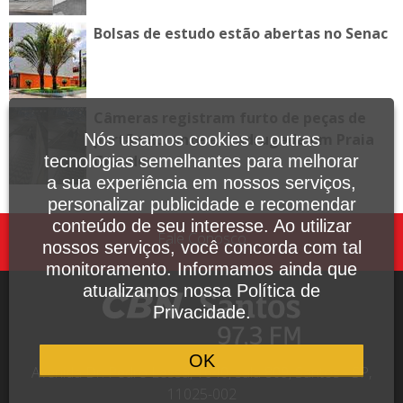
Bolsas de estudo estão abertas no Senac
Câmeras registram furto de peças de
Nós usamos cookies e outras
portão durante a madrugada em Praia
tecnologias semelhantes para melhorar
Grande
a sua experiência em nossos serviços,
personalizar publicidade e recomendar
conteúdo de seu interesse. Ao utilizar
Fale Conosco
nossos serviços, você concorda com tal
monitoramento. Informamos ainda que
atualizamos nossa Política de
Privacidade.
OK
Avenida Dr. Pedro Lessa, 1640, sala 809, Santos - SP,
11025-002