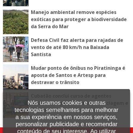
Manejo ambiental remove espécies
exóticas para proteger a biodiversidade
da Serra do Mar
Defesa Civil faz alerta para rajadas de
vento de até 80 km/h na Baixada
Santista
Mudar ponto de ônibus no Piratininga é
aposta de Santos e Artesp para
destravar o trânsito
Cubatão conclui curso de agentes
Nós usamos cookies e outras
ambientais para fortalecer reciclagem e
tecnologias semelhantes para melhorar
coleta seletiva
a sua experiência em nossos serviços,
personalizar publicidade e recomendar
conteúdo de seu interesse. Ao utilizar