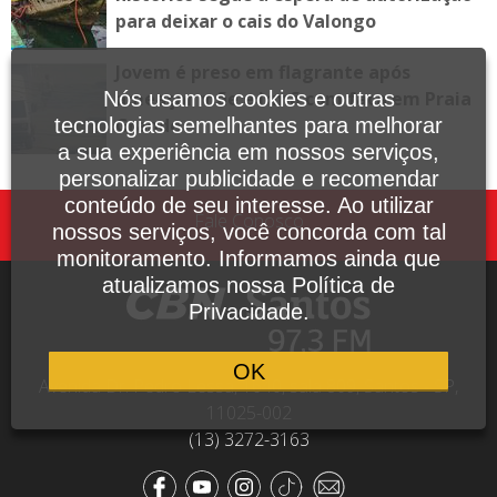
para deixar o cais do Valongo
Jovem é preso em flagrante após
Nós usamos cookies e outras
ameaçar mãe e irmã com faca em Praia
tecnologias semelhantes para melhorar
Grande
a sua experiência em nossos serviços,
personalizar publicidade e recomendar
conteúdo de seu interesse. Ao utilizar
Fale Conosco
nossos serviços, você concorda com tal
monitoramento. Informamos ainda que
atualizamos nossa Política de
Privacidade.
OK
Avenida Dr. Pedro Lessa, 1640, sala 809, Santos - SP,
11025-002
(13) 3272-3163