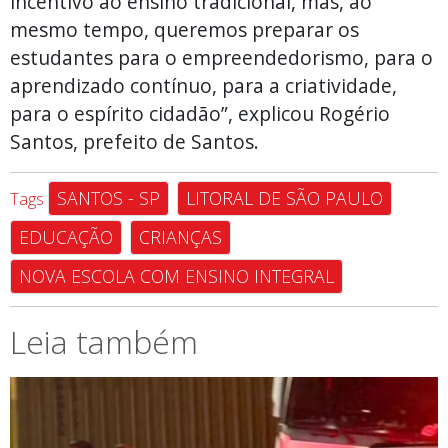
incentivo ao ensino tradicional, mas, ao
mesmo tempo, queremos preparar os
estudantes para o empreendedorismo, para o
aprendizado contínuo, para a criatividade,
para o espírito cidadão”, explicou Rogério
Santos, prefeito de Santos.
SANTOS - SP
LITORAL DE SÃO PAULO
Tags
EDUCAÇÃO
CRIANÇAS
NOVA ESCOLA COM ENSINO INTEGRAL
Leia também