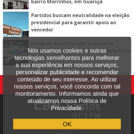
bairro Morrinhos, em Guarujá
Partidos buscam neutralidade na eleição
presidencial para garantir apoio ao
vencedor
Foragido da Justiça por estupro de
vulnerável é localizado e preso pela Força
Nós usamos cookies e outras
Tática em Itanhaém
tecnologias semelhantes para melhorar
a sua experiência em nossos serviços,
personalizar publicidade e recomendar
conteúdo de seu interesse. Ao utilizar
Fale Conosco
nossos serviços, você concorda com tal
monitoramento. Informamos ainda que
atualizamos nossa Política de
Privacidade.
OK
Avenida Dr. Pedro Lessa, 1640, sala 809, Santos - SP,