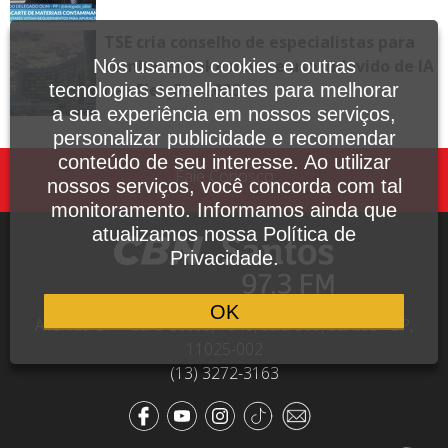
TSE cria conselho de especialistas para
combater fake news e uso indevido de IA
Nós usamos cookies e outras
nas Eleições 2026
tecnologias semelhantes para melhorar
a sua experiência em nossos serviços,
personalizar publicidade e recomendar
conteúdo de seu interesse. Ao utilizar
Fale Conosco
nossos serviços, você concorda com tal
monitoramento. Informamos ainda que
atualizamos nossa Política de
Privacidade.
OK
Avenida Dr. Pedro Lessa, 1640, sala 809, Santos - SP,
11025-002
(13) 3272-3163