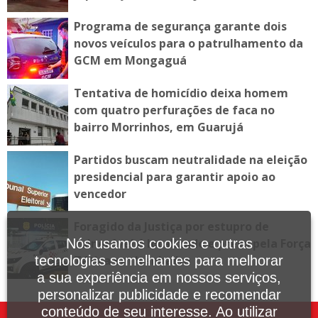
Programa de segurança garante dois
novos veículos para o patrulhamento da
GCM em Mongaguá
Tentativa de homicídio deixa homem
com quatro perfurações de faca no
bairro Morrinhos, em Guarujá
Partidos buscam neutralidade na eleição
presidencial para garantir apoio ao
vencedor
Foragido da Justiça por estupro de
vulnerável é localizado e preso pela Força
Nós usamos cookies e outras
Tática em Itanhaém
tecnologias semelhantes para melhorar
a sua experiência em nossos serviços,
personalizar publicidade e recomendar
conteúdo de seu interesse. Ao utilizar