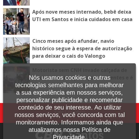
Após nove meses internado, bebê deixa
UTI em Santos e inicia cuidados em casa
Cinco meses após afundar, navio
histórico segue à espera de autorização
para deixar o cais do Valongo
Motorista sem CNH invade calçada de
lanchonete, atropela quatro clientes e é
Nós usamos cookies e outras
preso em Mongaguá
tecnologias semelhantes para melhorar
a sua experiência em nossos serviços,
personalizar publicidade e recomendar
conteúdo de seu interesse. Ao utilizar
Fale Conosco
nossos serviços, você concorda com tal
monitoramento. Informamos ainda que
atualizamos nossa Política de
Privacidade.